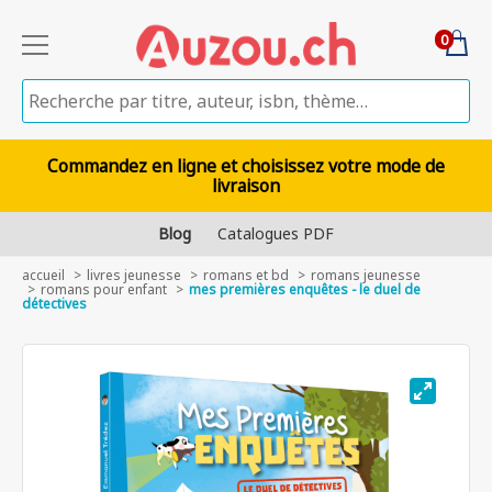
0
Commandez en ligne et choisissez votre mode de
livraison
Blog
Catalogues PDF
accueil
livres jeunesse
romans et bd
romans jeunesse
romans pour enfant
mes premières enquêtes - le duel de
détectives