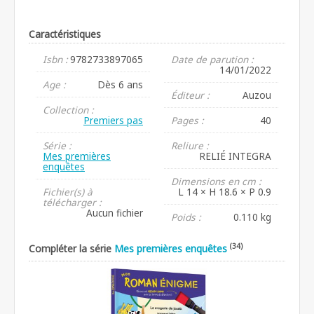
Caractéristiques
Isbn :
9782733897065
Date de parution :
14/01/2022
Age :
Dès 6 ans
Éditeur :
Auzou
Collection :
Premiers pas
Pages :
40
Série :
Reliure :
Mes premières
RELIÉ INTEGRA
enquêtes
Dimensions en cm :
Fichier(s) à
L 14 × H 18.6 × P 0.9
télécharger :
Aucun fichier
Poids :
0.110 kg
(34)
Compléter la série
Mes premières enquêtes