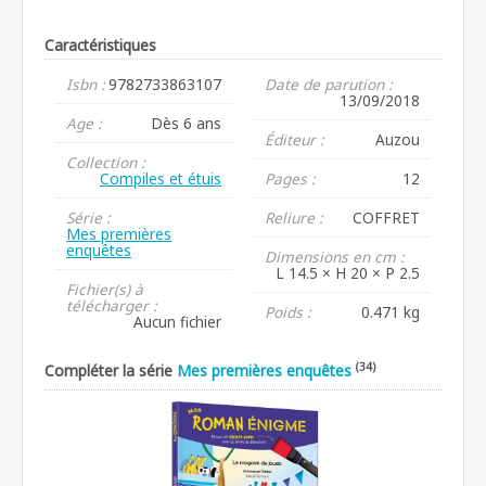
Caractéristiques
Isbn :
9782733863107
Date de parution :
13/09/2018
Age :
Dès 6 ans
Éditeur :
Auzou
Collection :
Compiles et étuis
Pages :
12
Série :
Reliure :
COFFRET
Mes premières
enquêtes
Dimensions en cm :
L 14.5 × H 20 × P 2.5
Fichier(s) à
télécharger :
Poids :
0.471 kg
Aucun fichier
(34)
Compléter la série
Mes premières enquêtes