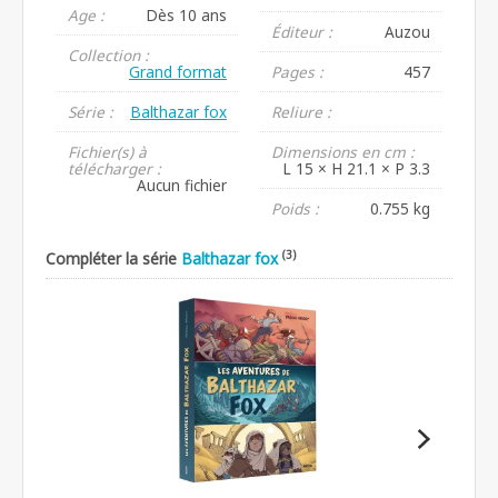
Age :
Dès 10 ans
Éditeur :
Auzou
Collection :
Grand format
Pages :
457
Série :
Balthazar fox
Reliure :
Fichier(s) à
Dimensions en cm :
télécharger :
L 15 × H 21.1 × P 3.3
Aucun fichier
Poids :
0.755 kg
(3)
Compléter la série
Balthazar fox