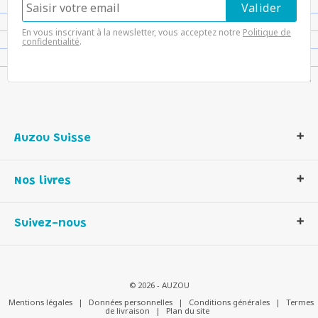
En vous inscrivant à la newsletter, vous acceptez notre
Politique de
confidentialité
.
Auzou Suisse
Qui sommes-nous ?
Nos livres
Notre histoire
Nos valeurs
Auzou Suisse
Suivez-nous
Contactez-nous
Livres enfants
Romans et bd
Activités et loisirs créatifs
© 2026 - AUZOU
Jeux enfants
Mentions légales
|
Données personnelles
|
Conditions générales
|
Termes
de livraison
|
Plan du site
Parascolaire