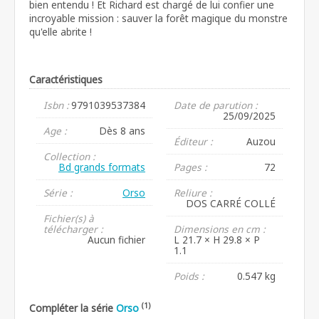
bien entendu ! Et Richard est chargé de lui confier une
incroyable mission : sauver la forêt magique du monstre
qu'elle abrite !
Caractéristiques
Isbn :
9791039537384
Date de parution :
25/09/2025
Age :
Dès 8 ans
Éditeur :
Auzou
Collection :
Bd grands formats
Pages :
72
Série :
Orso
Reliure :
DOS CARRÉ COLLÉ
Fichier(s) à
télécharger :
Dimensions en cm :
Aucun fichier
L 21.7 × H 29.8 × P
1.1
Poids :
0.547 kg
(1)
Compléter la série
Orso