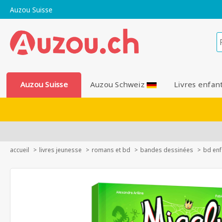
Auzou Suisse
Auzou Suisse
Auzou Schweiz
Livres enfan
accueil
livres jeunesse
romans et bd
bandes dessinées
bd enf