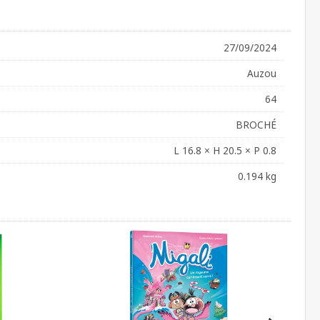
27/09/2024
Auzou
64
BROCHÉ
L 16.8 × H 20.5 × P 0.8
0.194 kg