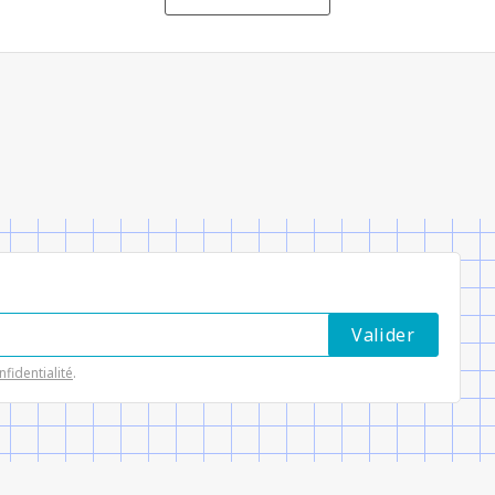
nfidentialité
.