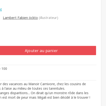
at
Lambert Fabien öckto
(illustrateur)
Ajouter au panier
e 100
er des vacances au Manoir Carnivore, chez les cousins de
s à l'aise au milieu de toutes ces tarentules.
tranges disparitions... On dirait qu'un monstre rôde dans les
in est mort de peur mais Migali est bien décidé à le trouver !