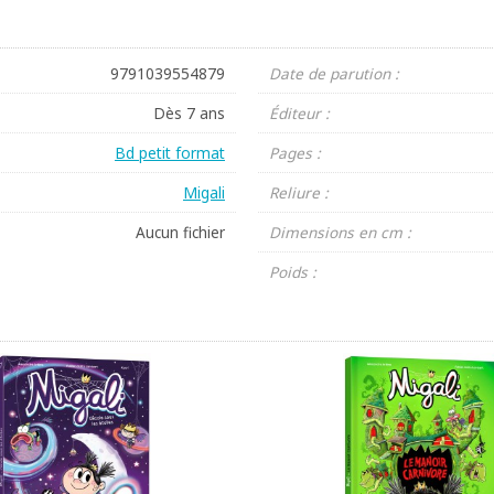
9791039554879
Date de parution :
Dès 7 ans
Éditeur :
Bd petit format
Pages :
Migali
Reliure :
Aucun fichier
Dimensions en cm :
Poids :