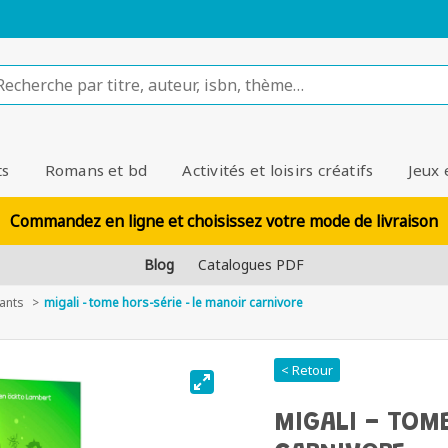
ts
Romans et bd
Activités et loisirs créatifs
Jeux 
Commandez en ligne et choisissez votre mode de livraison
Blog
Catalogues PDF
ants
migali - tome hors-série - le manoir carnivore
< Retour
MIGALI - TOM