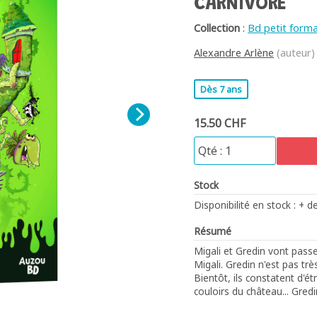
CARNIVORE
Collection
:
Bd petit form
Alexandre Arlène
(auteur)
Dès 7 ans
15.50 CHF
Stock
Disponibilité en stock : + d
Résumé
Migali et Gredin vont pass
Migali. Gredin n'est pas trè
Bientôt, ils constatent d'é
couloirs du château... Gred