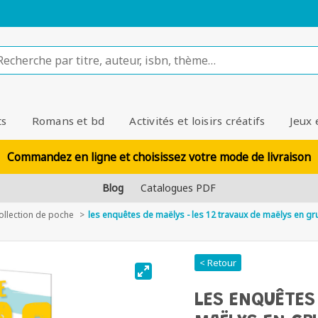
ts
Romans et bd
Activités et loisirs créatifs
Jeux 
Commandez en ligne et choisissez votre mode de livraison
Blog
Catalogues PDF
ollection de poche
les enquêtes de maëlys - les 12 travaux de maëlys en gr
< Retour
LES ENQUÊTES 