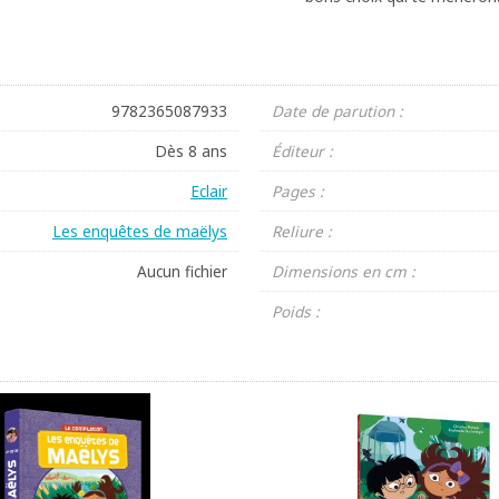
9782365087933
Date de parution :
Dès 8 ans
Éditeur :
Eclair
Pages :
Les enquêtes de maëlys
Reliure :
Aucun fichier
Dimensions en cm :
Poids :