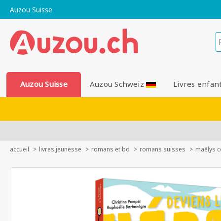
Auzou Suisse
Auzou Suisse
Auzou Schweiz
Livres enfan
accueil
livres jeunesse
romans et bd
romans suisses
maëlys c