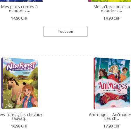
Mes p'tits contes à
Mes p'tits contes à
écouter : ...
écouter : ...
14,90 CHF
14,90 CHF
Tout voir
ew forest, les chevaux
Ani'mages - Ani'mages
sauvag...
Les ch...
16,90 CHF
17,90 CHF