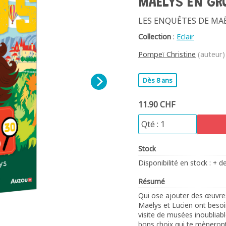
MAËLYS EN GR
LES ENQUÊTES DE MA
Collection
:
Eclair
Pompeï Christine
(auteur)
Dès 8 ans
11.90 CHF
Stock
Disponibilité en stock : + d
Résumé
Qui ose ajouter des œuvre
Maëlys et Lucien ont besoin
visite de musées inoubliabl
bons choix qui te mèneront