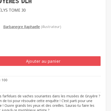
UYÈRES DLH
ËLYS TOME 30
Barbanegre Raphaelle
(illustrateur)
Ajouter au panier
e 100
s farfelues de vaches souriantes dans les musées de Gruyère ?
 de toi pour résoudre cette enquête ! C’est parti pour une
e ! Ouvre grands tes yeux et des oreilles. Sauras-tu faire les
 jusqu’à ce mystérieux artiste ?