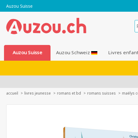
Auzou Suisse
Auzou Suisse
Auzou Schweiz
Livres enfan
accueil
livres jeunesse
romans et bd
romans suisses
maëlys c