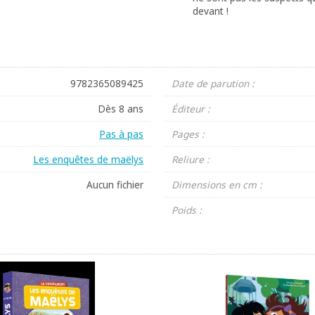
devant !
9782365089425
Date de parution :
Dès 8 ans
Éditeur :
Pas à pas
Pages :
Les enquêtes de maëlys
Reliure :
Aucun fichier
Dimensions en cm :
Poids :