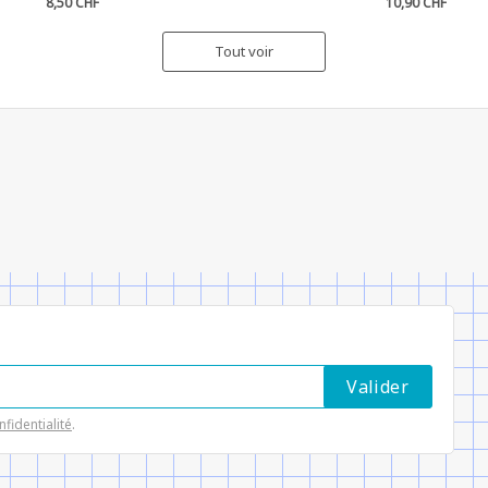
8,50 CHF
10,90 CHF
Tout voir
nfidentialité
.