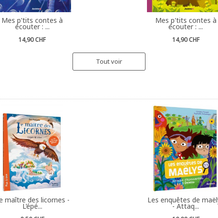
Mes p'tits contes à
Mes p'tits contes à
écouter : ...
écouter : ...
14,90 CHF
14,90 CHF
Tout voir
e maître des licornes -
Les enquêtes de maël
L’épé...
- Attaq...