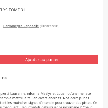
ËLYS TOME 31
Barbanegre Raphaelle
(illustrateur)
Ajouter au panier
e 100
mpier à Lausanne, informe Maëlys et Lucien qu’une menace
un semble mettre le feu en divers endroits. Nos deux jeunes
tent les moindres signes d’incendie pour trouver des pistes. Ce
qui manquent… Pourront-ils débusquer ce pyromane ? Chaud