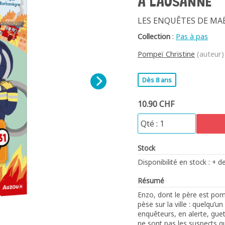
À LAUSANNE
LES ENQUÊTES DE MA
Collection
:
Pas à pas
Pompeï Christine
(auteur)
Dès 8 ans
10.90 CHF
Stock
Disponibilité en stock : + d
Résumé
Enzo, dont le père est po
pèse sur la ville : quelqu’
enquêteurs, en alerte, guet
ne sont pas les suspects 