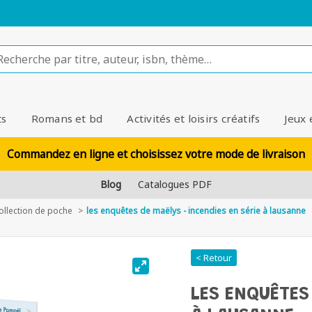
ts
Romans et bd
Activités et loisirs créatifs
Jeux 
Commandez en ligne et choisissez votre mode de livraison
Blog
Catalogues PDF
ollection de poche
les enquêtes de maëlys - incendies en série à lausanne
< Retour
LES ENQUÊTES 