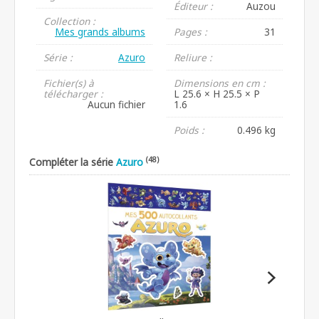
Éditeur :
Auzou
Collection :
Mes grands albums
Pages :
31
Série :
Azuro
Reliure :
Fichier(s) à
Dimensions en cm :
télécharger :
L 25.6 × H 25.5 × P
Aucun fichier
1.6
Poids :
0.496 kg
(48)
Compléter la série
Azuro