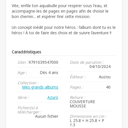
Vite, enfile ton aquabulle pour respirer sous l'eau, et
accompagne-les de pages en pages afin de choisir le
bon chemin... et espérer finir cette mission.
Un concept inédit pour notre héros : l’album dont tu es le
héros ! À toi de faire des choix et de suivre l’aventure !!
Caractéristiques
Isbn :
9791039547000
Date de parution :
04/10/2024
Age :
Dès 4 ans
Éditeur :
Auzou
Collection :
Mes grands albums
Pages :
40
Série :
Azuro
Reliure :
COUVERTURE
MOUSSE
Fichier(s) à
télécharger :
Aucun fichier
Dimensions en cm :
L 25.8 × H 25.8 × P
1.3