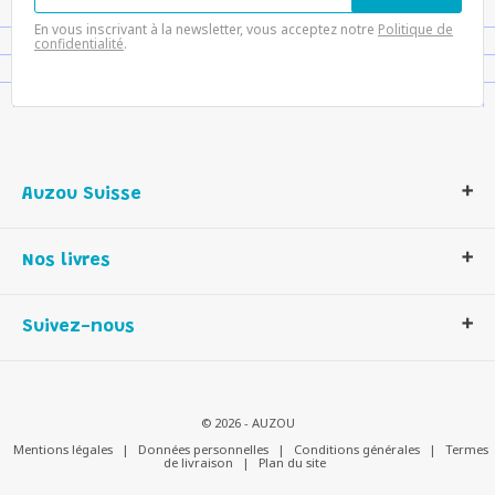
En vous inscrivant à la newsletter, vous acceptez notre
Politique de
confidentialité
.
Auzou Suisse
Qui sommes-nous ?
Nos livres
Notre histoire
Nos valeurs
Auzou Suisse
Suivez-nous
Contactez-nous
Livres enfants
Romans et bd
Activités et loisirs créatifs
© 2026 - AUZOU
Jeux enfants
Mentions légales
|
Données personnelles
|
Conditions générales
|
Termes
de livraison
|
Plan du site
Parascolaire