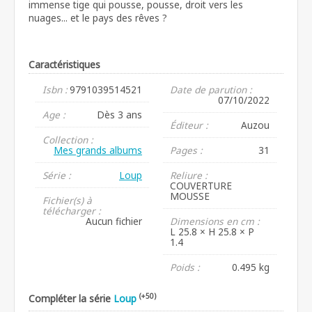
immense tige qui pousse, pousse, droit vers les
nuages... et le pays des rêves ?
Caractéristiques
Isbn :
9791039514521
Date de parution :
07/10/2022
Age :
Dès 3 ans
Éditeur :
Auzou
Collection :
Mes grands albums
Pages :
31
Série :
Loup
Reliure :
COUVERTURE
MOUSSE
Fichier(s) à
télécharger :
Aucun fichier
Dimensions en cm :
L 25.8 × H 25.8 × P
1.4
Poids :
0.495 kg
(+50)
Compléter la série
Loup