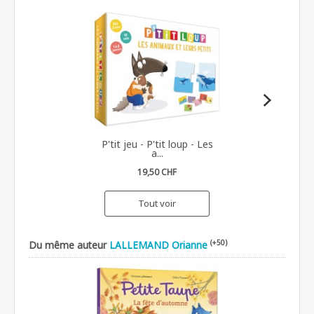
P'tit jeu - P'tit loup - Les
a...
19,50 CHF
Tout voir
(+50)
Du même auteur
LALLEMAND Orianne