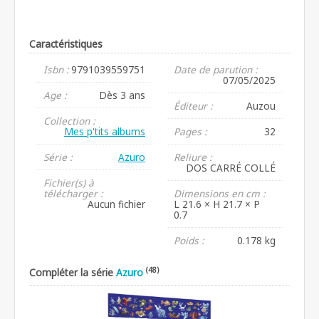
Caractéristiques
Isbn :
9791039559751
Date de parution :
07/05/2025
Age :
Dès 3 ans
Éditeur :
Auzou
Collection :
Mes p'tits albums
Pages :
32
Série :
Azuro
Reliure :
DOS CARRÉ COLLÉ
Fichier(s) à
télécharger :
Dimensions en cm :
Aucun fichier
L 21.6 × H 21.7 × P
0.7
Poids :
0.178 kg
(48)
Compléter la série
Azuro