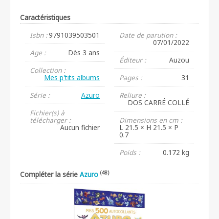
Caractéristiques
Isbn :
9791039503501
Date de parution :
07/01/2022
Age :
Dès 3 ans
Éditeur :
Auzou
Collection :
Mes p'tits albums
Pages :
31
Série :
Azuro
Reliure :
DOS CARRÉ COLLÉ
Fichier(s) à
télécharger :
Dimensions en cm :
Aucun fichier
L 21.5 × H 21.5 × P
0.7
Poids :
0.172 kg
(48)
Compléter la série
Azuro