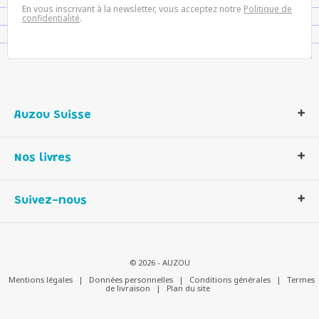
En vous inscrivant à la newsletter, vous acceptez notre
Politique de
confidentialité
.
Auzou Suisse
Qui sommes-nous ?
Nos livres
Notre histoire
Nos valeurs
Auzou Suisse
Suivez-nous
Contactez-nous
Livres enfants
Romans et bd
Activités et loisirs créatifs
© 2026 - AUZOU
Jeux enfants
Mentions légales
|
Données personnelles
|
Conditions générales
|
Termes
de livraison
|
Plan du site
Parascolaire