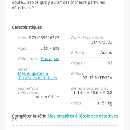
doute… est-ce qu’il y aurait des tricheurs parmi les
détectives ?
Caractéristiques
Isbn :
9791039516327
Date de parution :
21/10/2022
Age :
Dès 7 ans
Éditeur :
Auzou
Collection :
Pas à pas
Pages :
63
Série :
Mes enquêtes à
Reliure :
l'école des détectives
RELIÉ INTEGRA
Fichier(s) à
Dimensions en cm :
télécharger :
L 14 × H 18.6 × P 0.8
Aucun fichier
Poids :
0.151 kg
Compléter la série
Mes enquêtes à l'école des détectives
(14)