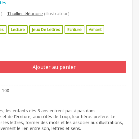
ités
r)
Thuillier éléonore
(illustrateur)
es
Lecture
Jeux De Lettres
Ecriture
Aimant
Ajouter au panier
e 100
es, les enfants dès 3 ans entrent pas à pas dans
e et de l'écriture, aux côtés de Loup, leur héros préféré. Le
 les lettres, former des mots et les associer aux illustrations,
ement le lien entre son, lettres et sens.