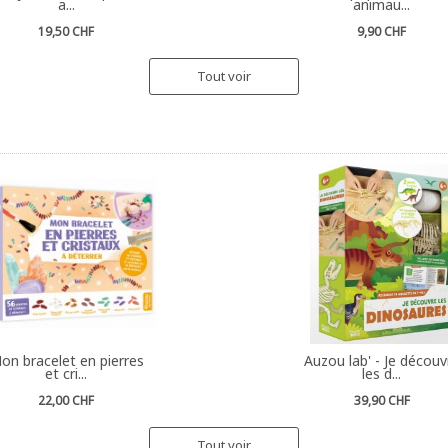
a...
animau...
19,50 CHF
9,90 CHF
Tout voir
on bracelet en pierres
Auzou lab' - Je découv
et cri...
les d...
22,00 CHF
39,90 CHF
Tout voir