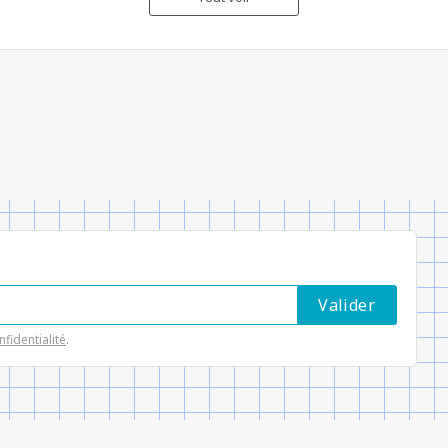
nfidentialité
.