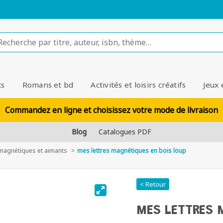
ts
Romans et bd
Activités et loisirs créatifs
Jeux 
Commandez en ligne et choisissez votre mode de livraison
Blog
Catalogues PDF
 magnétiques et aimants
mes lettres magnétiques en bois loup
< Retour
MES LETTRES 