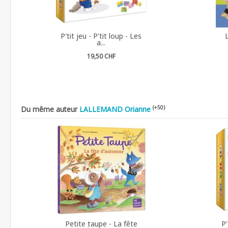
P'tit jeu - P'tit loup - Les
a...
19,50 CHF
(+50)
Du même auteur
LALLEMAND Orianne
Petite taupe - La fête
P'