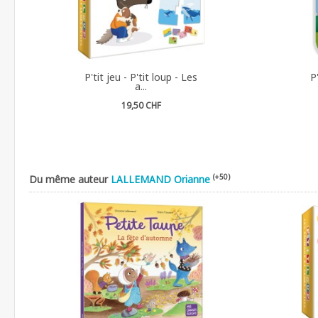
P'tit jeu - P'tit loup - Les
P
a...
19,50 CHF
(+50)
Du même auteur
LALLEMAND Orianne