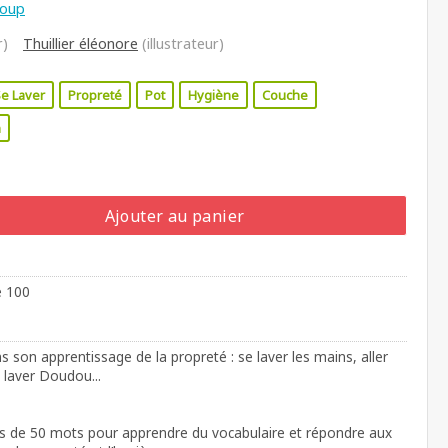
loup
r)
Thuillier éléonore
(illustrateur)
e Laver
Propreté
Pot
Hygiène
Couche
n
Ajouter au panier
e 100
 son apprentissage de la propreté : se laver les mains, aller
, laver Doudou...
us de 50 mots pour apprendre du vocabulaire et répondre aux