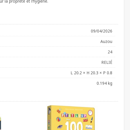
r la propreté et l’hygiène.
09/04/2026
Auzou
24
RELIÉ
L 20.2 × H 20.3 × P 0.8
0.194 kg