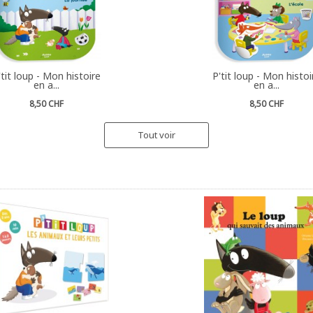
'tit loup - Mon histoire
P'tit loup - Mon histoi
en a...
en a...
8,50 CHF
8,50 CHF
Tout voir