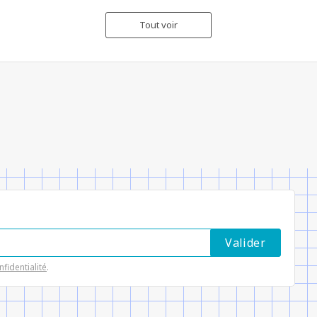
Tout voir
nfidentialité
.