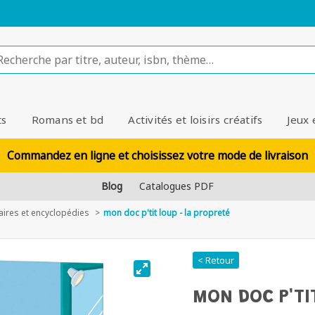
ts
Romans et bd
Activités et loisirs créatifs
Jeux 
Commandez en ligne et choisissez votre mode de livraison
Blog
Catalogues PDF
ires et encyclopédies
mon doc p'tit loup - la propreté
< Retour
MON DOC P'TI