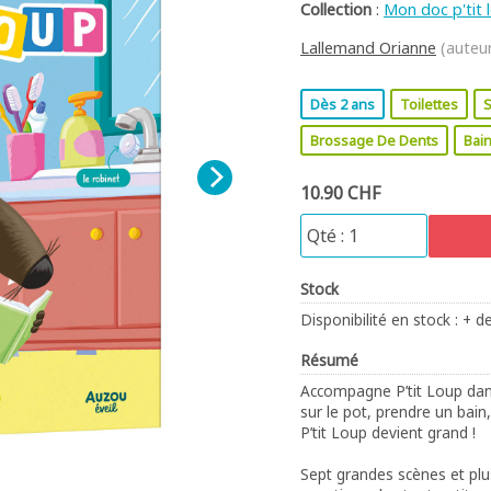
Collection
:
Mon doc p'tit 
Lallemand Orianne
(auteu
Dès 2 ans
Toilettes
S
Brossage De Dents
Bai
10.90 CHF
Stock
Disponibilité en stock : + d
Résumé
Accompagne P’tit Loup dans
sur le pot, prendre un bain
P’tit Loup devient grand !
Sept grandes scènes et pl