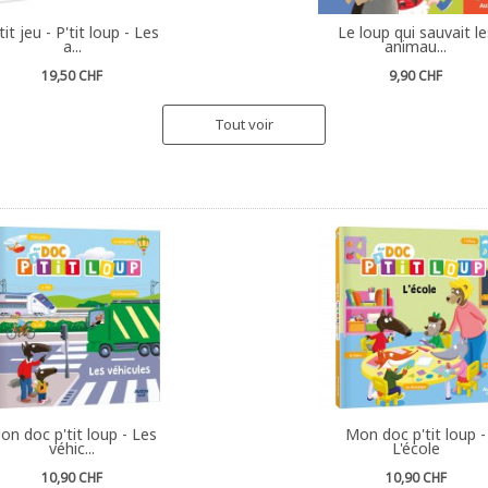
tit jeu - P'tit loup - Les
Le loup qui sauvait le
a...
animau...
19,50 CHF
9,90 CHF
Tout voir
on doc p'tit loup - Les
Mon doc p'tit loup -
véhic...
L'école
10,90 CHF
10,90 CHF