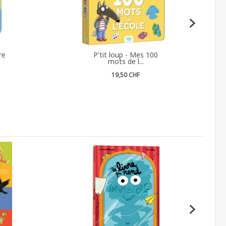
re
P'tit loup - Mes 100
mots de l...
19,50 CHF