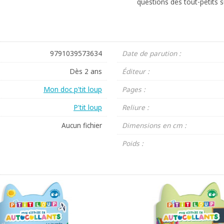
questions des tout-petits su
9791039573634
Date de parution :
Dès 2 ans
Éditeur :
Mon doc p'tit loup
Pages :
P'tit loup
Reliure :
Aucun fichier
Dimensions en cm :
Poids :