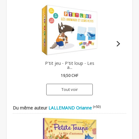
P'tit jeu - P'tit loup - Les
a...
19,50 CHF
Tout voir
(+50)
Du même auteur
LALLEMAND Orianne