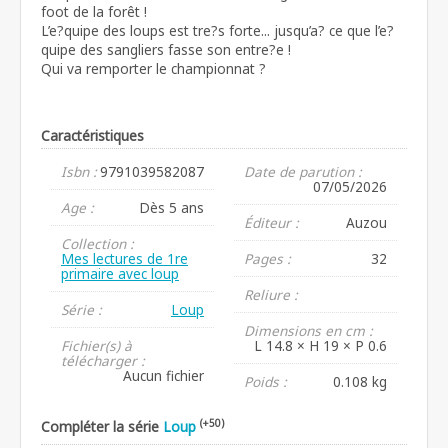
foot de la forêt !
L’e?quipe des loups est tre?s forte... jusqu’a? ce que l’e?
quipe des sangliers fasse son entre?e !
Qui va remporter le championnat ?
Caractéristiques
Isbn :
9791039582087
Date de parution :
07/05/2026
Age :
Dès 5 ans
Éditeur :
Auzou
Collection :
Mes lectures de 1re
Pages :
32
primaire avec loup
Reliure :
Série :
Loup
Dimensions en cm :
Fichier(s) à
L 14.8 × H 19 × P 0.6
télécharger :
Aucun fichier
Poids :
0.108 kg
(+50)
Compléter la série
Loup