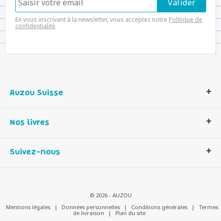
En vous inscrivant à la newsletter, vous acceptez notre
Politique de
confidentialité
.
Auzou Suisse
Qui sommes-nous ?
Nos livres
Notre histoire
Nos valeurs
Auzou Suisse
Suivez-nous
Contactez-nous
Livres enfants
Romans et bd
Activités et loisirs créatifs
© 2026 - AUZOU
Jeux enfants
Mentions légales
|
Données personnelles
|
Conditions générales
|
Termes
de livraison
|
Plan du site
Parascolaire