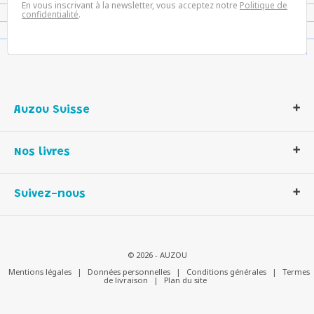
En vous inscrivant à la newsletter, vous acceptez notre
Politique de
confidentialité
.
Auzou Suisse
Qui sommes-nous ?
Nos livres
Notre histoire
Nos valeurs
Auzou Suisse
Suivez-nous
Contactez-nous
Livres enfants
Romans et bd
Activités et loisirs créatifs
© 2026 - AUZOU
Jeux enfants
Mentions légales
|
Données personnelles
|
Conditions générales
|
Termes
de livraison
|
Plan du site
Parascolaire