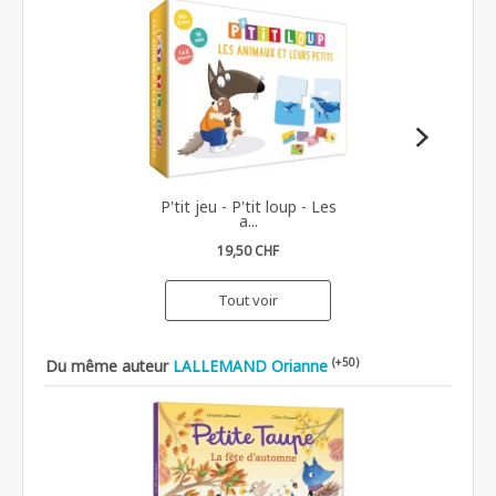
P'tit jeu - P'tit loup - Les
a...
19,50 CHF
Tout voir
(+50)
Du même auteur
LALLEMAND Orianne