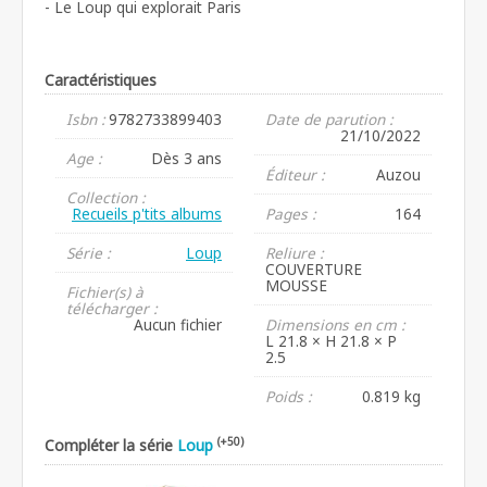
- Le Loup qui explorait Paris
Caractéristiques
Isbn :
9782733899403
Date de parution :
21/10/2022
Age :
Dès 3 ans
Éditeur :
Auzou
Collection :
Recueils p'tits albums
Pages :
164
Série :
Loup
Reliure :
COUVERTURE
MOUSSE
Fichier(s) à
télécharger :
Aucun fichier
Dimensions en cm :
L 21.8 × H 21.8 × P
2.5
Poids :
0.819 kg
(+50)
Compléter la série
Loup