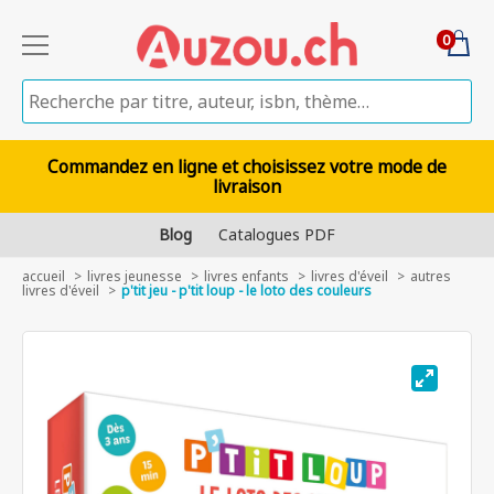
0
Commandez en ligne et choisissez votre mode de
livraison
Blog
Catalogues PDF
accueil
livres jeunesse
livres enfants
livres d'éveil
autres
livres d'éveil
p'tit jeu - p'tit loup - le loto des couleurs