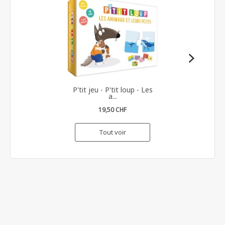
P'tit jeu - P'tit loup - Les
a...
19,50 CHF
Tout voir