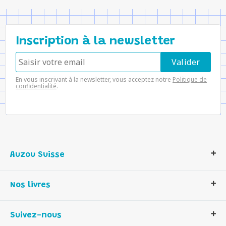
Inscription à la newsletter
En vous inscrivant à la newsletter, vous acceptez notre
Politique de
confidentialité
.
Auzou Suisse
Qui sommes-nous ?
Nos livres
Notre histoire
Nos valeurs
Auzou Suisse
Suivez-nous
Contactez-nous
Livres enfants