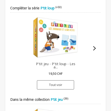
(+50)
Compléter la série
P'tit loup
P'tit jeu - P'tit loup - Les
a...
19,50 CHF
Tout voir
(39)
Dans la même collection
P'tit jeu