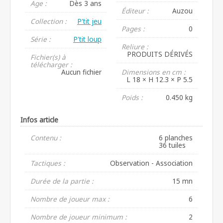
Age :
Dès 3 ans
Éditeur :
Auzou
Collection :
P'tit jeu
Pages :
0
Série :
P'tit loup
Reliure :
PRODUITS DÉRIVÉS
Fichier(s) à
télécharger :
Aucun fichier
Dimensions en cm :
L 18 × H 12.3 × P 5.5
Poids :
0.450 kg
Infos article
Contenu :
6 planches
36 tuiles
Tactiques :
Observation - Association
Durée de la partie :
15 mn
Nombre de joueur max :
6
Nombre de joueur minimum :
2