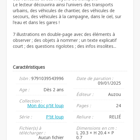
Le lecteur découvrira ainsi l'univers des transports
urbains, des véhicules de chantier, des véhicules de
secours, des véhicules à la campagne, dans le ciel, sur
l'eau et dans les gares !
7 illustrations en double-page avec des éléments à
observer ; des objets à nommer ; un texte explicatif
court ; des questions rigolotes ; des infos insolites...
Caractéristiques
Isbn :
9791039543996
Date de parution :
09/01/2025
Age :
Dès 2 ans
Éditeur :
Auzou
Collection :
Mon doc p'tit loup
Pages :
24
Série :
P'tit loup
Reliure :
RELIÉ
Fichier(s) à
Dimensions en cm :
télécharger :
L 20.3 × H 20.4 × P
Aucun fichier
0.7