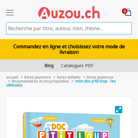
0
Commandez en ligne et choisissez votre mode de
livraison
Blog
Catalogues PDF
accueil
livres jeunesse
livres enfants
livres jeunesse
documentaires et encyclopédies
mon doc p'tit loup - les
véhicules