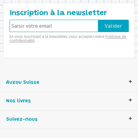
Inscription à la newsletter
En vous inscrivant à la newsletter, vous acceptez notre
Politique de
confidentialité
.
Auzou Suisse
Qui sommes-nous ?
Nos livres
Notre histoire
Nos valeurs
Auzou Suisse
Suivez-nous
Contactez-nous
Livres enfants
Romans et bd