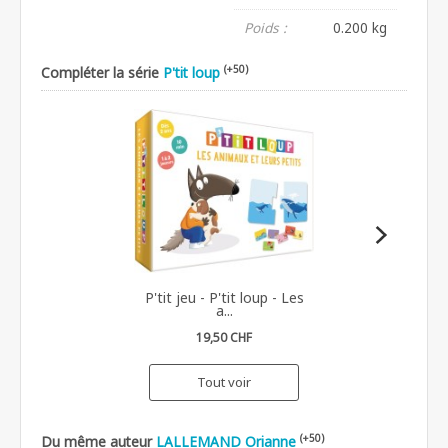
Poids :
0.200 kg
(+50)
Compléter la série
P'tit loup
P'tit jeu - P'tit loup - Les
a...
19,50 CHF
Tout voir
(+50)
Du même auteur
LALLEMAND Orianne