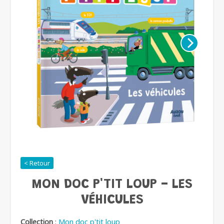
< Retour
MON DOC P'TIT LOUP - LES
VÉHICULES
Collection
:
Mon doc p'tit loup