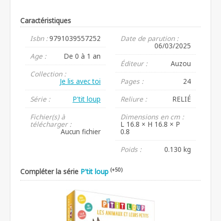
Caractéristiques
Isbn :
9791039557252
Date de parution :
06/03/2025
Age :
De 0 à 1 an
Éditeur :
Auzou
Collection :
Je lis avec toi
Pages :
24
Série :
P'tit loup
Reliure :
RELIÉ
Fichier(s) à
Dimensions en cm :
télécharger :
L 16.8 × H 16.8 × P
Aucun fichier
0.8
Poids :
0.130 kg
(+50)
Compléter la série
P'tit loup