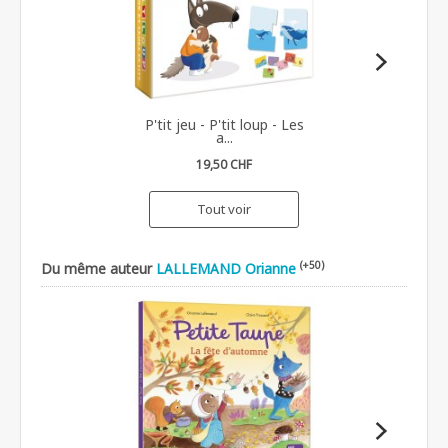
P'tit jeu - P'tit loup - Les
a...
19,50 CHF
Tout voir
(+50)
Du même auteur
LALLEMAND Orianne