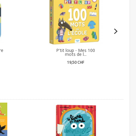
re
P'tit loup - Mes 100
mots de l...
19,50 CHF