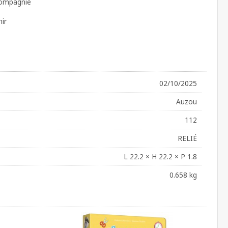
 compagnie
mir
02/10/2025
Auzou
112
RELIÉ
L 22.2 × H 22.2 × P 1.8
0.658 kg