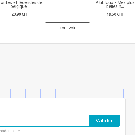
ontes et légendes de
P'tit loup - Mes plus
belgique...
belles h...
20,90 CHF
19,50 CHF
Tout voir
nfidentialité
.