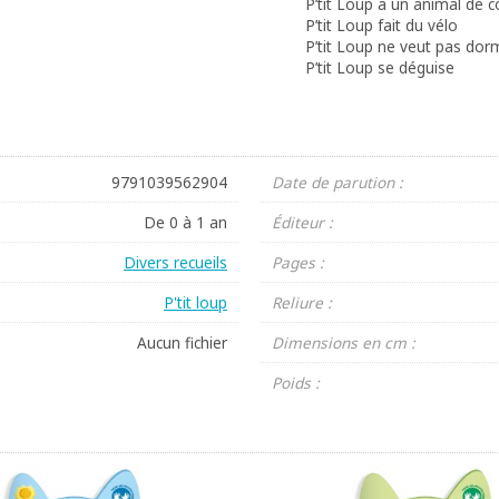
P’tit Loup a un animal de
P’tit Loup fait du vélo
P’tit Loup ne veut pas dor
P’tit Loup se déguise
9791039562904
Date de parution :
De 0 à 1 an
Éditeur :
Divers recueils
Pages :
P'tit loup
Reliure :
Aucun fichier
Dimensions en cm :
Poids :