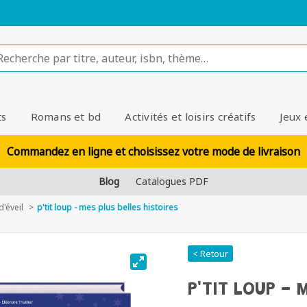
ts
Romans et bd
Activités et loisirs créatifs
Jeux 
Commandez en ligne et choisissez votre mode de livraison
Blog
Catalogues PDF
d'éveil
p'tit loup - mes plus belles histoires
< Retour
P'TIT LOUP - 