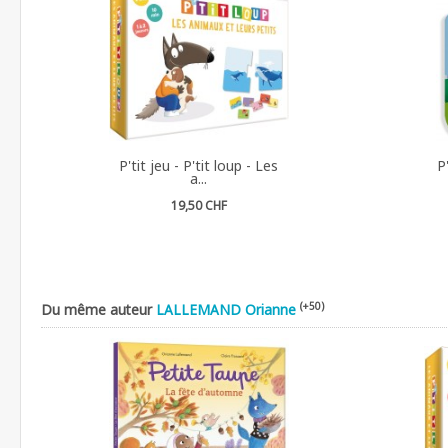
P'tit jeu - P'tit loup - Les
P
a...
19,50 CHF
(+50)
Du même auteur
LALLEMAND Orianne