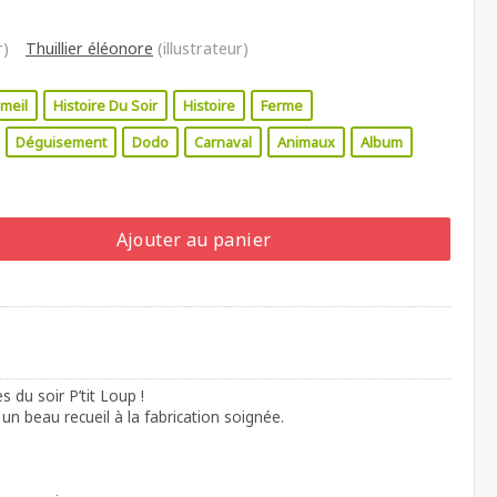
r)
Thuillier éléonore
(illustrateur)
meil
Histoire Du Soir
Histoire
Ferme
Déguisement
Dodo
Carnaval
Animaux
Album
Ajouter au panier
s du soir P’tit Loup !
un beau recueil à la fabrication soignée.