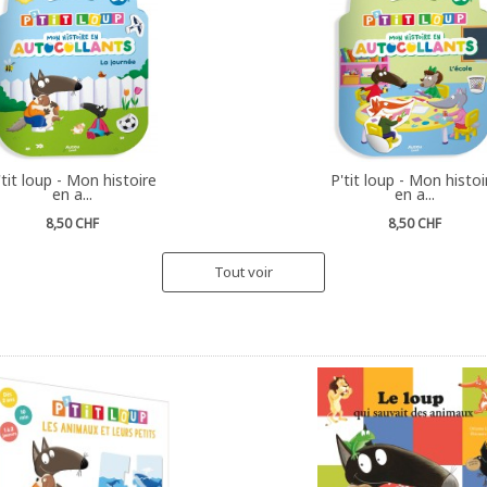
'tit loup - Mon histoire
P'tit loup - Mon histoi
en a...
en a...
8,50 CHF
8,50 CHF
Tout voir