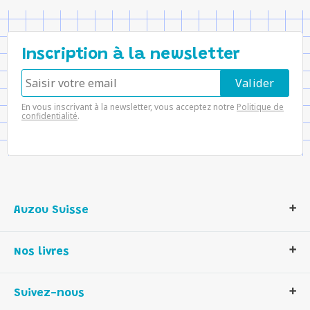
Inscription à la newsletter
En vous inscrivant à la newsletter, vous acceptez notre
Politique de
confidentialité
.
Auzou Suisse
Qui sommes-nous ?
Nos livres
Notre histoire
Nos valeurs
Auzou Suisse
Suivez-nous
Contactez-nous
Livres enfants