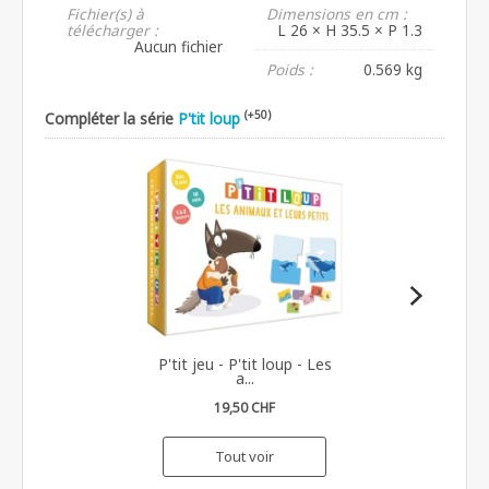
Fichier(s) à
Dimensions en cm :
télécharger :
L 26 × H 35.5 × P 1.3
Aucun fichier
Poids :
0.569 kg
(+50)
Compléter la série
P'tit loup
P'tit jeu - P'tit loup - Les
a...
19,50 CHF
Tout voir