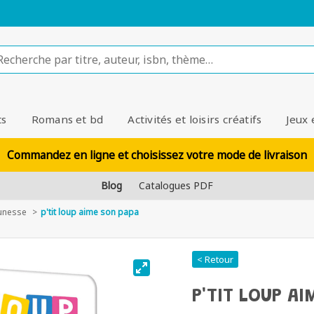
ts
Romans et bd
Activités et loisirs créatifs
Jeux 
Commandez en ligne et choisissez votre mode de livraison
Blog
Catalogues PDF
unesse
p'tit loup aime son papa
< Retour
P'TIT LOUP AI