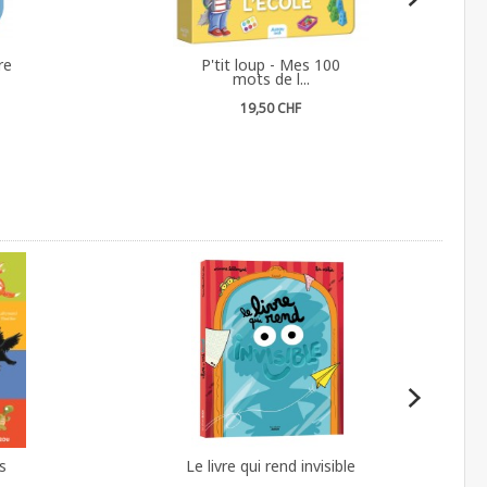
re
P'tit loup - Mes 100
mots de l...
19,50 CHF
s
Le livre qui rend invisible