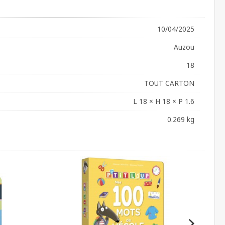
10/04/2025
Auzou
18
TOUT CARTON
L 18 × H 18 × P 1.6
0.269 kg