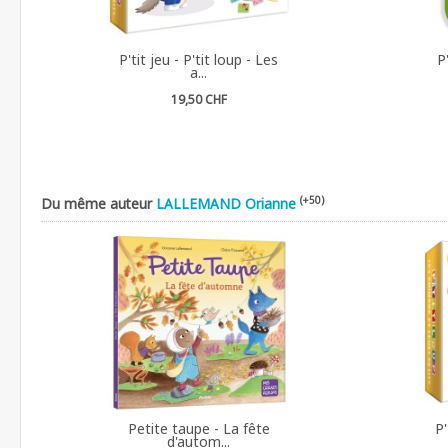
P'tit jeu - P'tit loup - Les
P
a...
19,50 CHF
(+50)
Du même auteur
LALLEMAND Orianne
Petite taupe - La fête
P'
d'autom...