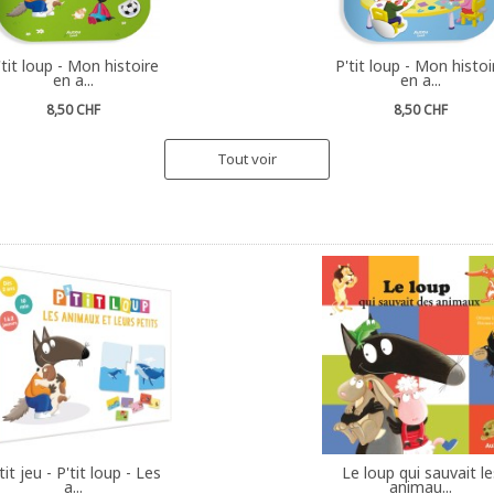
'tit loup - Mon histoire
P'tit loup - Mon histoi
en a...
en a...
8,50 CHF
8,50 CHF
Tout voir
tit jeu - P'tit loup - Les
Le loup qui sauvait le
a...
animau...