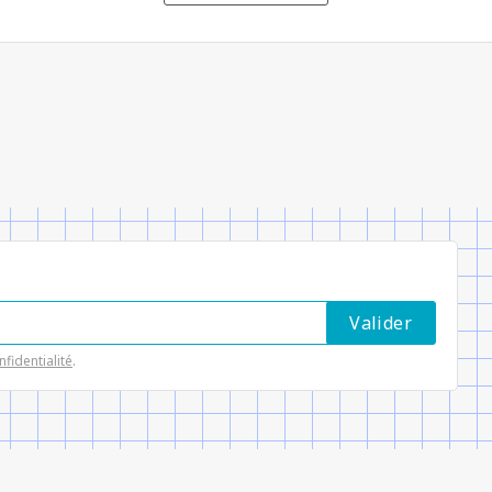
nfidentialité
.