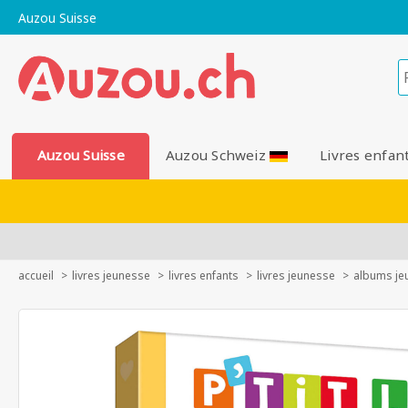
Auzou Suisse
Auzou Suisse
Auzou Schweiz
Livres enfan
accueil
livres jeunesse
livres enfants
livres jeunesse
albums je