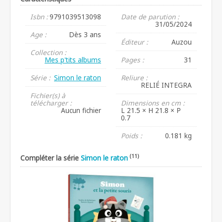
Isbn :
9791039513098
Date de parution :
31/05/2024
Age :
Dès 3 ans
Éditeur :
Auzou
Collection :
Mes p'tits albums
Pages :
31
Série :
Simon le raton
Reliure :
RELIÉ INTEGRA
Fichier(s) à
télécharger :
Dimensions en cm :
Aucun fichier
L 21.5 × H 21.8 × P
0.7
Poids :
0.181 kg
(11)
Compléter la série
Simon le raton