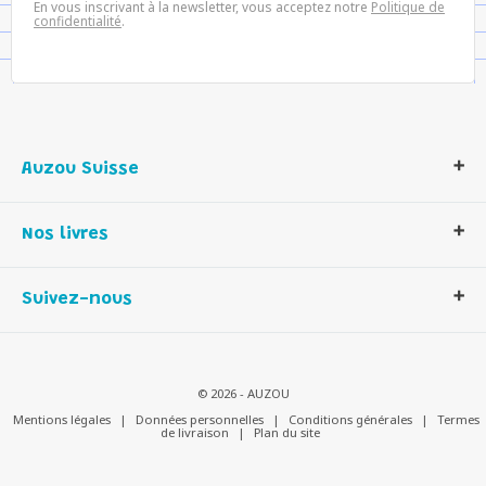
En vous inscrivant à la newsletter, vous acceptez notre
Politique de
confidentialité
.
Auzou Suisse
Qui sommes-nous ?
Nos livres
Notre histoire
Nos valeurs
Auzou Suisse
Suivez-nous
Contactez-nous
Livres enfants
Romans et bd
Activités et loisirs créatifs
© 2026 - AUZOU
Jeux enfants
Mentions légales
|
Données personnelles
|
Conditions générales
|
Termes
de livraison
|
Plan du site
Parascolaire