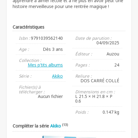
apprendre à aimer l’école et à ne plus en avoir peur. Une
histoire merveilleuse pour une rentrée magique !
Caractéristiques
Isbn :
9791039562140
Date de parution :
04/09/2025
Age :
Dès 3 ans
Éditeur :
Auzou
Collection :
Mes p'tits albums
Pages :
24
Série :
Akiko
Reliure :
DOS CARRÉ COLLÉ
Fichier(s) à
télécharger :
Dimensions en cm :
Aucun fichier
L 21.5 × H 21.8 × P
0.6
Poids :
0.147 kg
(13)
Compléter la série
Akiko