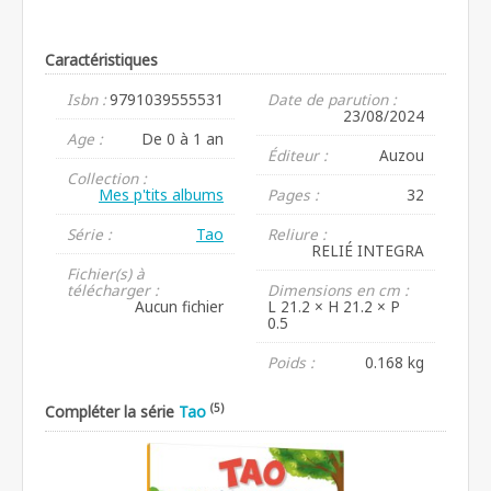
Caractéristiques
Isbn :
9791039555531
Date de parution :
23/08/2024
Age :
De 0 à 1 an
Éditeur :
Auzou
Collection :
Mes p'tits albums
Pages :
32
Série :
Tao
Reliure :
RELIÉ INTEGRA
Fichier(s) à
télécharger :
Dimensions en cm :
Aucun fichier
L 21.2 × H 21.2 × P
0.5
Poids :
0.168 kg
(5)
Compléter la série
Tao