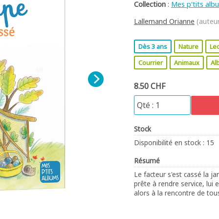
Collection
:
Mes p'tits alb
Lallemand Orianne
(auteu
Dès 3 ans
Nature
Le
Courrier
Animaux
Al
8.50 CHF
Stock
Disponibilité en stock : 15
Résumé
Le facteur s'est cassé la ja
prête à rendre service, lui
alors à la rencontre de tous