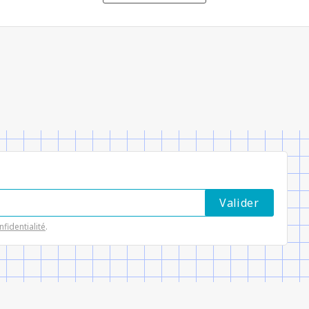
nfidentialité
.