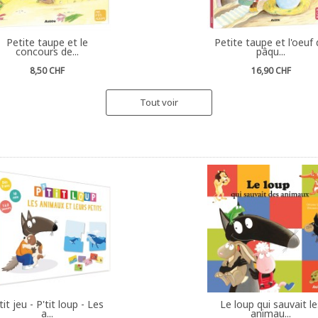
Petite taupe et le
Petite taupe et l'oeuf
concours de...
pâqu...
8,50 CHF
16,90 CHF
Tout voir
tit jeu - P'tit loup - Les
Le loup qui sauvait le
a...
animau...