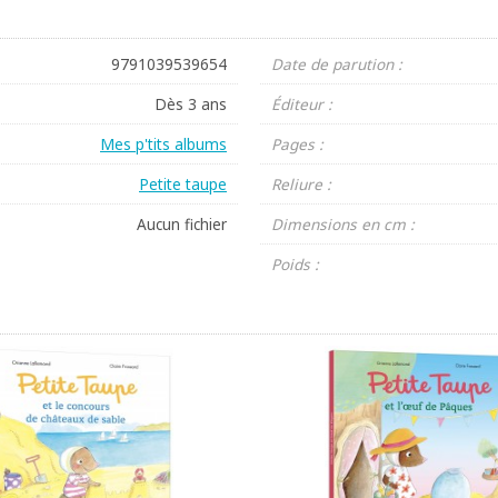
9791039539654
Date de parution :
Dès 3 ans
Éditeur :
Mes p'tits albums
Pages :
Petite taupe
Reliure :
Aucun fichier
Dimensions en cm :
Poids :