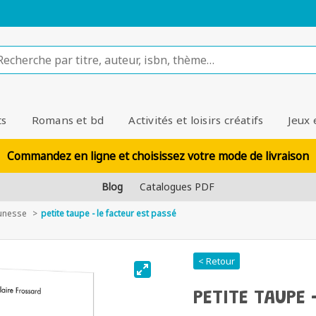
ts
Romans et bd
Activités et loisirs créatifs
Jeux 
Commandez en ligne et choisissez votre mode de livraison
Blog
Catalogues PDF
unesse
petite taupe - le facteur est passé
< Retour
PETITE TAUPE 