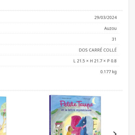
29/03/2024
Auzou
31
DOS CARRÉ COLLÉ
L 21.5 × H 21.7 × P 0.8
0.177 kg