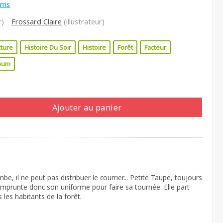
ums
r)
Frossard Claire
(illustrateur)
cture
Histoire Du Soir
Histoire
Forêt
Facteur
bum
Ajouter au panier
mbe, il ne peut pas distribuer le courrier... Petite Taupe, toujours
 emprunte donc son uniforme pour faire sa tournée. Elle part
 les habitants de la forêt.