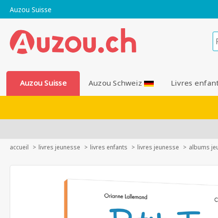
Auzou Suisse
Auzou Suisse
Auzou Schweiz
Livres enfan
accueil
livres jeunesse
livres enfants
livres jeunesse
albums je