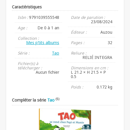
Caractéristiques
Isbn :
9791039555548
Date de parution :
23/08/2024
Age :
De 0 à 1 an
Éditeur :
Auzou
Collection :
Mes p'tits albums
Pages :
32
Série :
Tao
Reliure :
RELIÉ INTEGRA
Fichier(s) à
télécharger :
Dimensions en cm :
Aucun fichier
L 21.2 × H 21.5 × P
0.5
Poids :
0.172 kg
(5)
Compléter la série
Tao