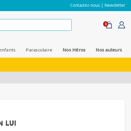
Contactez-nous
|
Newsletter
0
enfants
Parascolaire
Nos Héros
Nos auteurs
N LUI