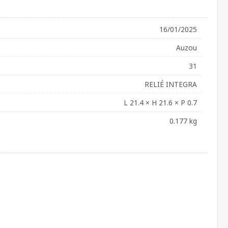
16/01/2025
Auzou
31
RELIÉ INTEGRA
L 21.4 × H 21.6 × P 0.7
0.177 kg