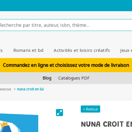
ts
Romans et bd
Activités et loisirs créatifs
Jeux 
Commandez en ligne et choisissez votre mode de livraison
Blog
Catalogues PDF
unesse
nuna croit en lui
< Retour
NUNA CROIT E