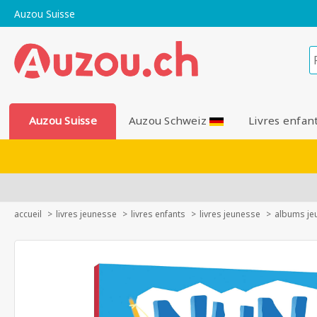
Auzou Suisse
Auzou Suisse
Auzou Schweiz
Livres enfan
accueil
livres jeunesse
livres enfants
livres jeunesse
albums je