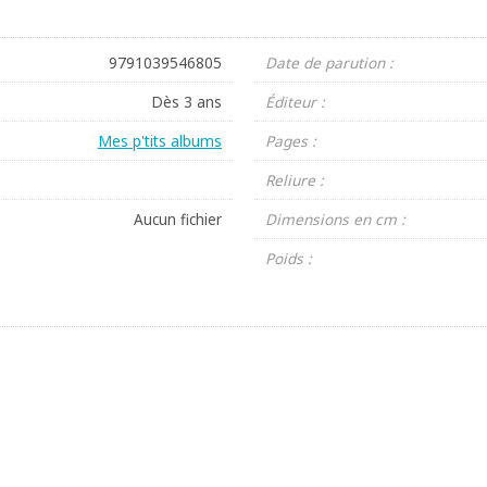
9791039546805
Date de parution :
Dès 3 ans
Éditeur :
Mes p'tits albums
Pages :
Reliure :
Aucun fichier
Dimensions en cm :
Poids :