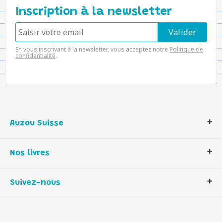
Inscription à la newsletter
En vous inscrivant à la newsletter, vous acceptez notre
Politique de
confidentialité
.
Auzou Suisse
Qui sommes-nous ?
Nos livres
Notre histoire
Nos valeurs
Auzou Suisse
Suivez-nous
Contactez-nous
Livres enfants
Romans et bd
Activités et loisirs créatifs