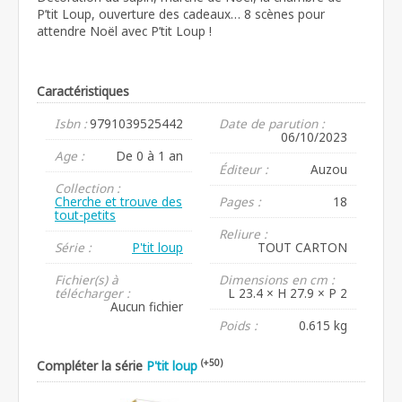
P’tit Loup, ouverture des cadeaux… 8 scènes pour
attendre Noël avec P’tit Loup !
Caractéristiques
Isbn :
9791039525442
Date de parution :
06/10/2023
Age :
De 0 à 1 an
Éditeur :
Auzou
Collection :
Cherche et trouve des
Pages :
18
tout-petits
Reliure :
Série :
P'tit loup
TOUT CARTON
Fichier(s) à
Dimensions en cm :
télécharger :
L 23.4 × H 27.9 × P 2
Aucun fichier
Poids :
0.615 kg
(+50)
Compléter la série
P'tit loup