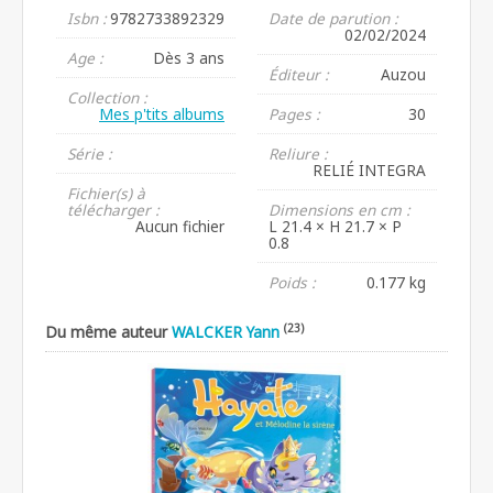
Isbn :
9782733892329
Date de parution :
02/02/2024
Age :
Dès 3 ans
Éditeur :
Auzou
Collection :
Mes p'tits albums
Pages :
30
Série :
Reliure :
RELIÉ INTEGRA
Fichier(s) à
télécharger :
Dimensions en cm :
Aucun fichier
L 21.4 × H 21.7 × P
0.8
Poids :
0.177 kg
(23)
Du même auteur
WALCKER Yann