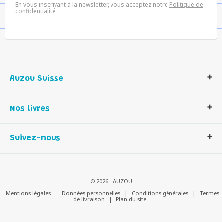
En vous inscrivant à la newsletter, vous acceptez notre
Politique de
confidentialité
.
Auzou Suisse
Qui sommes-nous ?
Nos livres
Notre histoire
Nos valeurs
Auzou Suisse
Suivez-nous
Contactez-nous
Livres enfants
Romans et bd
Activités et loisirs créatifs
© 2026 - AUZOU
Jeux enfants
Mentions légales
|
Données personnelles
|
Conditions générales
|
Termes
de livraison
|
Plan du site
Parascolaire