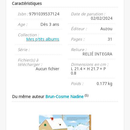
Caractéristiques
Isbn :
9791039537124
Date de parution :
02/02/2024
Age :
Dès 3 ans
Éditeur :
Auzou
Collection :
Mes p'tits albums
Pages :
31
Série :
Reliure :
RELIÉ INTEGRA
Fichier(s) à
télécharger :
Dimensions en cm :
Aucun fichier
L 21.4 × H 21.7 × P
0.8
Poids :
0.177 kg
(5)
Du même auteur
Brun-Cosme Nadine